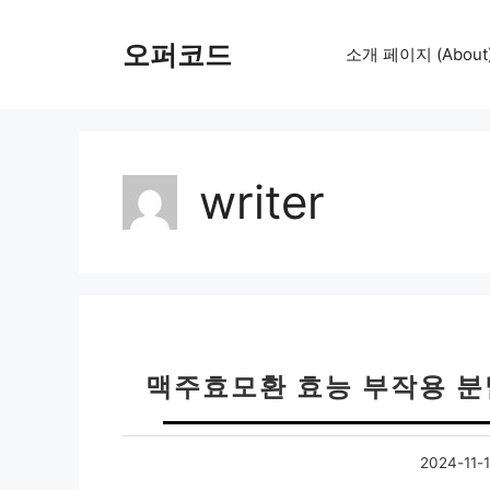
컨
텐
오퍼코드
소개 페이지 (About
츠
로
건
너
뛰
writer
기
맥주효모환 효능 부작용 분
2024-11-1