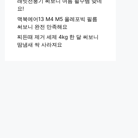
래빗선풍기 써보니 여름 필수템 맞네
요!
맥북에어13 M4 M5 올레포빅 필름
써보니 완전 만족해요
찌든때 제거 세제 4kg 한 달 써보니
땀냄새 싹 사라져요