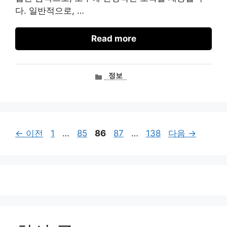
다. 일반적으로, …
Read more
카
정보
테
고
리
페
페
페
페
페
←
이전
1
…
85
86
87
…
138
다음
→
이
이
이
이
이
지
지
지
지
지