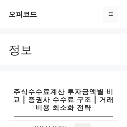
컨
텐
오퍼코드
메
츠
로
뉴
건
너
정보
뛰
기
주식수수료계산 투자금액별 비
교 | 증권사 수수료 구조 | 거래
비용 최소화 전략