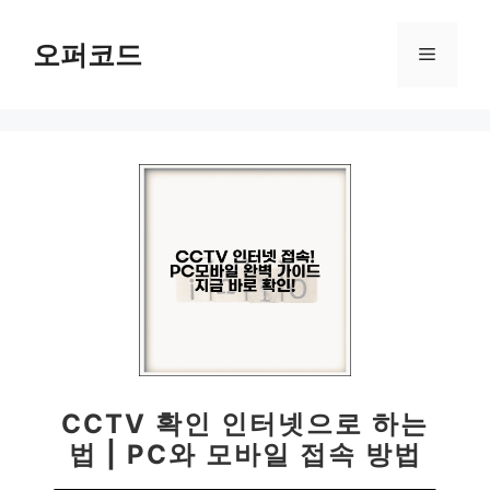
컨
텐
오퍼코드
메
츠
로
뉴
건
너
뛰
기
CCTV 확인 인터넷으로 하는
법 | PC와 모바일 접속 방법