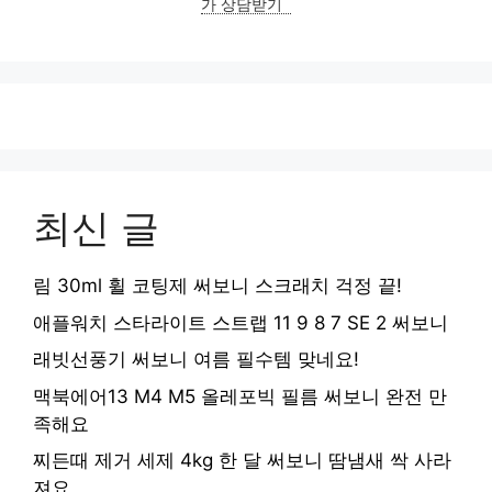
가 상담받기
최신 글
림 30ml 휠 코팅제 써보니 스크래치 걱정 끝!
애플워치 스타라이트 스트랩 11 9 8 7 SE 2 써보니
래빗선풍기 써보니 여름 필수템 맞네요!
맥북에어13 M4 M5 올레포빅 필름 써보니 완전 만
족해요
찌든때 제거 세제 4kg 한 달 써보니 땀냄새 싹 사라
져요