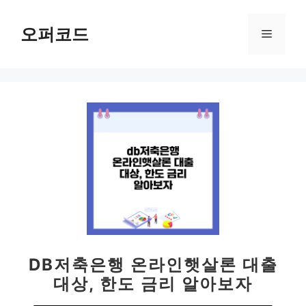
컨
텐
오퍼코드
메
츠
로
뉴
건
너
뛰
기
DB저축은행 온라인햇살론 대출
대상, 한도 금리 알아보자