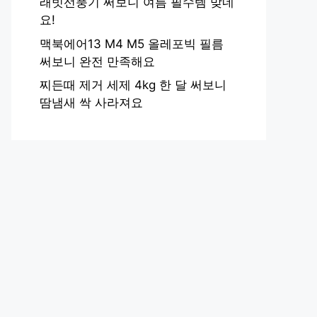
래빗선풍기 써보니 여름 필수템 맞네
요!
맥북에어13 M4 M5 올레포빅 필름
써보니 완전 만족해요
찌든때 제거 세제 4kg 한 달 써보니
땀냄새 싹 사라져요