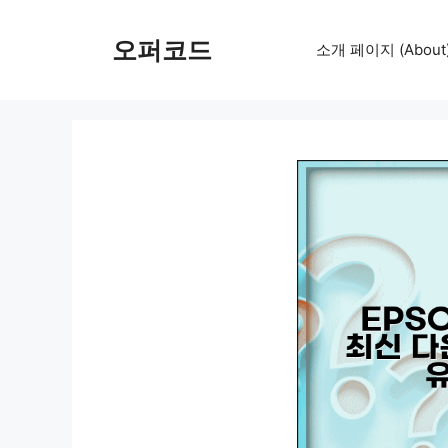
컨
텐
오퍼코드
소개 페이지 (About
츠
로
건
너
뛰
기