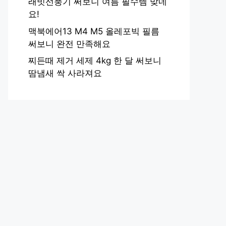
래빗선풍기 써보니 여름 필수템 맞네
요!
맥북에어13 M4 M5 올레포빅 필름
써보니 완전 만족해요
찌든때 제거 세제 4kg 한 달 써보니
땀냄새 싹 사라져요