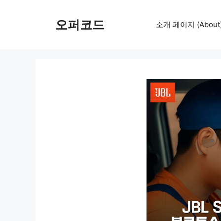
컨
텐
오퍼코드
소개 페이지 (About
츠
로
건
너
뛰
기