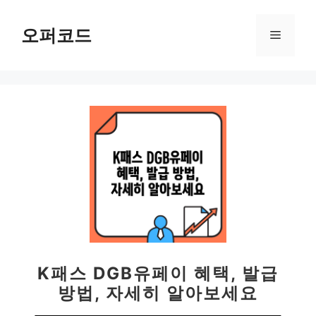
컨
텐
오퍼코드
메
츠
로
뉴
건
너
뛰
기
K패스 DGB유페이 혜택, 발급
방법, 자세히 알아보세요