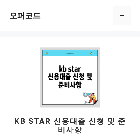
컨
텐
오퍼코드
메
츠
로
뉴
건
너
뛰
기
KB STAR 신용대출 신청 및 준
비사항