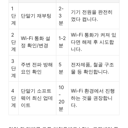
1
2-
기기 전원을 완전히
단
단말기 재부팅
3
껐다 켭니다.
계
분
2
Wi-Fi 통화가 켜져 있
Wi-Fi 통화 설
1-2
단
다면 해제 후 시도합
정 확인/변경
분
계
니다.
3
주변 전파 방해
5
전자제품, 철골 구조
단
요인 확인
분
물 등 확인합니다.
계
10
4
단말기 소프트
Wi-Fi 환경에서 진행
-
단
웨어 최신 업데
하는 것을 권장합니
20
계
이트
다.
분