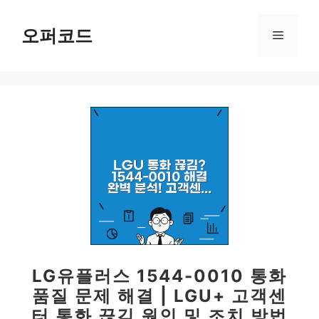
컨
텐
오퍼코드
메
츠
로
뉴
건
너
뛰
기
LG유플러스 1544-0010 통화
품질 문제 해결 | LGU+ 고객센
터 통화 끊김 원인 및 조치 방법