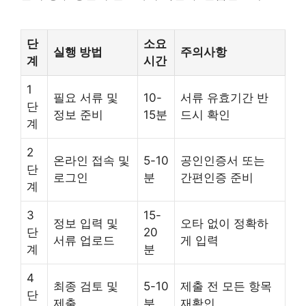
단
소요
실행 방법
주의사항
계
시간
1
필요 서류 및
10-
서류 유효기간 반
단
정보 준비
15분
드시 확인
계
2
온라인 접속 및
5-10
공인인증서 또는
단
로그인
분
간편인증 준비
계
3
15-
정보 입력 및
오타 없이 정확하
단
20
서류 업로드
게 입력
계
분
4
최종 검토 및
5-10
제출 전 모든 항목
단
제출
분
재확인