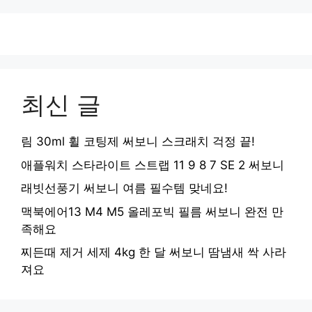
최신 글
림 30ml 휠 코팅제 써보니 스크래치 걱정 끝!
애플워치 스타라이트 스트랩 11 9 8 7 SE 2 써보니
래빗선풍기 써보니 여름 필수템 맞네요!
맥북에어13 M4 M5 올레포빅 필름 써보니 완전 만
족해요
찌든때 제거 세제 4kg 한 달 써보니 땀냄새 싹 사라
져요