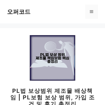
컨
텐
오퍼코드
메
츠
로
뉴
건
너
뛰
기
PL법 보상범위 제조물 배상책
임 | PL보험 보상 범위, 가입 조
건 및 후기 총정리