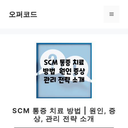
컨
텐
오퍼코드
메
츠
로
뉴
건
너
뛰
기
SCM 통증 치료 방법 | 원인, 증
상, 관리 전략 소개