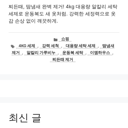
찌든때, 땀냄새 완벽 제거! 4kg 대용량 알칼리 세탁
세제로 운동복도 새 옷처럼. 강력한 세정력으로 옷
감 손상 없이 깨끗하게.
카
쇼핑
테
태
4KG 세제
,
강력 세척
,
대용량 세탁 세제
,
땀냄새
고
그
제거
,
알칼리 가루비누
,
운동복 세탁
,
이엠하우스
,
리
찌든때 제거
최신 글