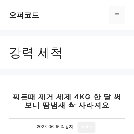
컨
텐
오퍼코드
메
츠
로
뉴
건
너
강력 세척
뛰
기
찌든때 제거 세제 4KG 한 달 써
보니 땀냄새 싹 사라져요
2026-06-15
작성자:
writer