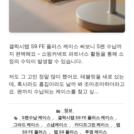
갤럭시탭 S9 FE 플러스 케이스 써보니 S펜 수납까
지 완벽해요 – 쇼핑커넥트 파트너스 활동을 통해 소
정의 수익이 발생할 수 있습니다.
저도 그 고민 정말 많이 했어요. 태블릿을 새로 샀는
데, 혹시라도 흠집이라도 날까 봐 조마조마하더라고
요. 펜까지 수납되는 케이스를 찾고 싶…
카
정보
테
태
S펜수납 케이스
,
갤럭시탭 S9 FE 플러스 케이스
,
고
그
그라드 케이스
,
스냅케이스
,
카디프그린 케이스
,
탭
리
S9 FE 플러스
,
탭 S9 플러스
,
투명 케이스