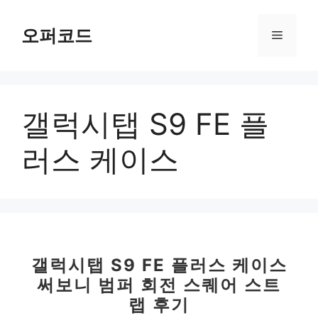
컨
텐
오퍼코드
메
츠
로
뉴
건
너
갤럭시탭 S9 FE 플
뛰
기
러스 케이스
갤럭시탭 S9 FE 플러스 케이스
써보니 범퍼 회전 스퀘어 스트
랩 후기