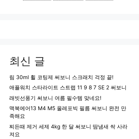
최신 글
림 30ml 휠 코팅제 써보니 스크래치 걱정 끝!
애플워치 스타라이트 스트랩 11 9 8 7 SE 2 써보니
래빗선풍기 써보니 여름 필수템 맞네요!
맥북에어13 M4 M5 올레포빅 필름 써보니 완전 만
족해요
찌든때 제거 세제 4kg 한 달 써보니 땀냄새 싹 사라
져요