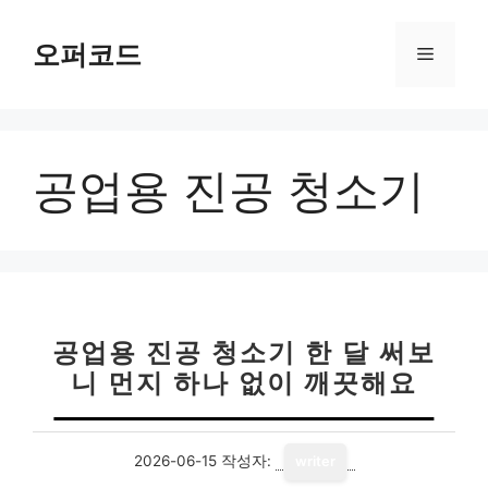
컨
텐
오퍼코드
메
츠
로
뉴
건
너
공업용 진공 청소기
뛰
기
공업용 진공 청소기 한 달 써보
니 먼지 하나 없이 깨끗해요
2026-06-15
작성자:
writer