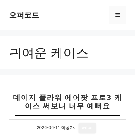
컨
텐
오퍼코드
메
츠
로
뉴
건
너
귀여운 케이스
뛰
기
데이지 플라워 에어팟 프로3 케
이스 써보니 너무 예뻐요
2026-06-14
작성자:
writer