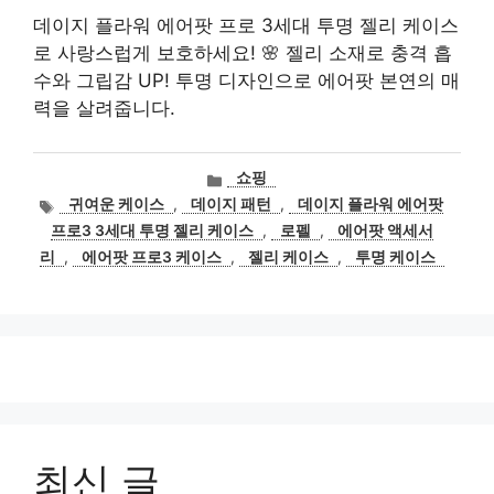
데이지 플라워 에어팟 프로 3세대 투명 젤리 케이스
로 사랑스럽게 보호하세요! 🌸 젤리 소재로 충격 흡
수와 그립감 UP! 투명 디자인으로 에어팟 본연의 매
력을 살려줍니다.
카
쇼핑
테
태
귀여운 케이스
,
데이지 패턴
,
데이지 플라워 에어팟
고
그
프로3 3세대 투명 젤리 케이스
,
로펠
,
에어팟 액세서
리
리
,
에어팟 프로3 케이스
,
젤리 케이스
,
투명 케이스
최신 글