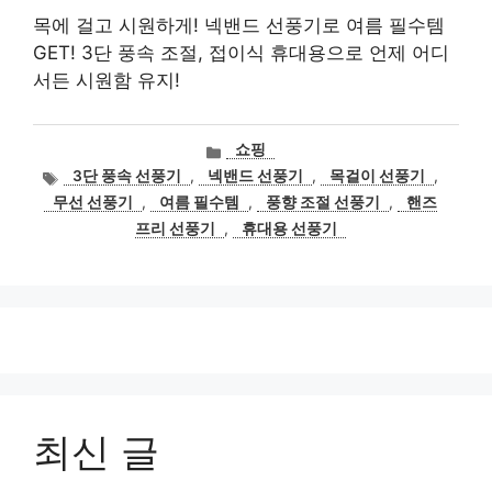
목에 걸고 시원하게! 넥밴드 선풍기로 여름 필수템
GET! 3단 풍속 조절, 접이식 휴대용으로 언제 어디
서든 시원함 유지!
카
쇼핑
테
태
3단 풍속 선풍기
,
넥밴드 선풍기
,
목걸이 선풍기
,
고
그
무선 선풍기
,
여름 필수템
,
풍향 조절 선풍기
,
핸즈
리
프리 선풍기
,
휴대용 선풍기
최신 글