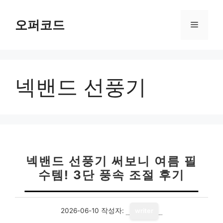
컨
텐
오퍼코드
메
츠
로
뉴
건
너
넥밴드 선풍기
뛰
기
넥밴드 선풍기 써보니 여름 필
수템! 3단 풍속 조절 후기
2026-06-10
작성자:
writer