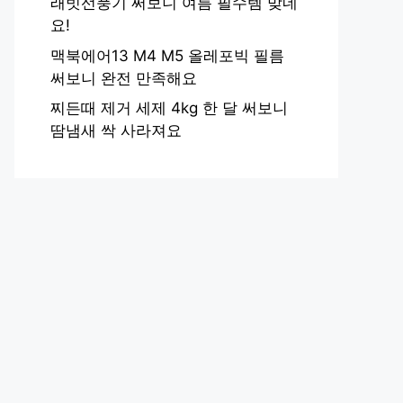
래빗선풍기 써보니 여름 필수템 맞네
요!
맥북에어13 M4 M5 올레포빅 필름
써보니 완전 만족해요
찌든때 제거 세제 4kg 한 달 써보니
땀냄새 싹 사라져요