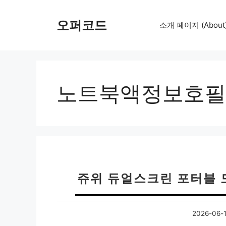
컨
텐
오퍼코드
소개 페이지 (About
츠
로
건
너
뛰
노트북액정보호필
기
쥬위 듀얼스크린 포터블 모
2026-06-