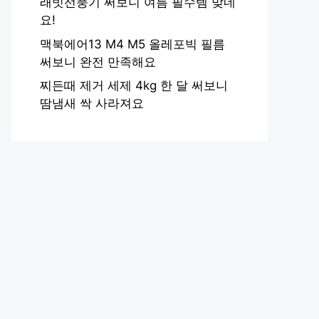
래빗선풍기 써보니 여름 필수템 맞네
요!
맥북에어13 M4 M5 올레포빅 필름
써보니 완전 만족해요
찌든때 제거 세제 4kg 한 달 써보니
땀냄새 싹 사라져요