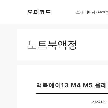
컨
텐
오퍼코드
소개 페이지 (About
츠
로
건
너
뛰
노트북액정
기
맥북에어13 M4 M5 올
2026-06-