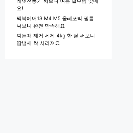
래빗선풍기 써보니 여름 필수템 맞네
요!
맥북에어13 M4 M5 올레포빅 필름
써보니 완전 만족해요
찌든때 제거 세제 4kg 한 달 써보니
땀냄새 싹 사라져요