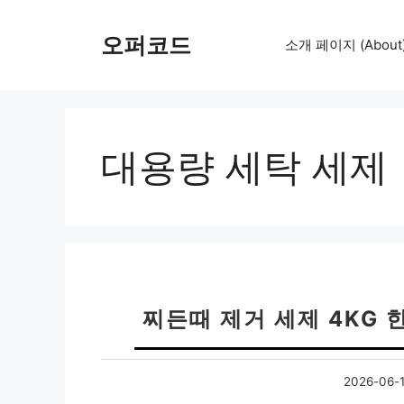
컨
텐
오퍼코드
소개 페이지 (About
츠
로
건
너
뛰
대용량 세탁 세제
기
찌든때 제거 세제 4KG 
2026-06-