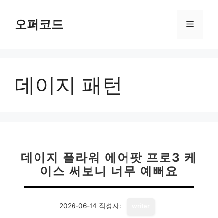
컨
텐
오퍼코드
메
츠
로
뉴
건
너
데이지 패턴
뛰
기
데이지 플라워 에어팟 프로3 케
이스 써보니 너무 예뻐요
2026-06-14
작성자:
writer