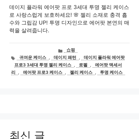
데이지 플라워 에어팟 프로 3세대 투명 젤리 케이스
로 사랑스럽게 보호하세요! 🌸 젤리 소재로 충격 흡
수와 그립감 UP! 투명 디자인으로 에어팟 본연의 매
력을 살려줍니다.
카
쇼핑
테
태
귀여운 케이스
,
데이지 패턴
,
데이지 플라워 에어팟
고
그
프로3 3세대 투명 젤리 케이스
,
로펠
,
에어팟 액세서
리
리
,
에어팟 프로3 케이스
,
젤리 케이스
,
투명 케이스
최신 글