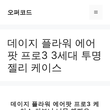
컨
텐
오퍼코드
메
츠
로
뉴
건
너
데이지 플라워 에어
뛰
기
팟 프로3 3세대 투명
젤리 케이스
데이지 플라워 에어팟 프로3 케