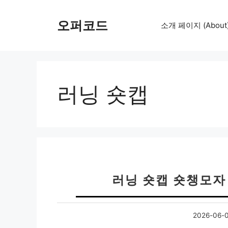
컨
텐
오퍼코드
소개 페이지 (About
츠
로
건
너
뛰
러닝 숏캡
기
러닝 숏캡 숏챙모자
2026-06-