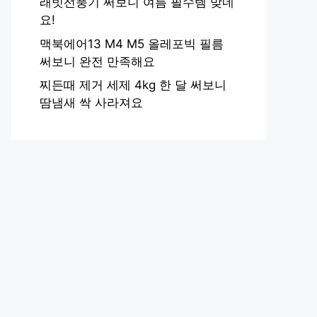
래빗선풍기 써보니 여름 필수템 맞네
요!
맥북에어13 M4 M5 올레포빅 필름
써보니 완전 만족해요
찌든때 제거 세제 4kg 한 달 써보니
땀냄새 싹 사라져요