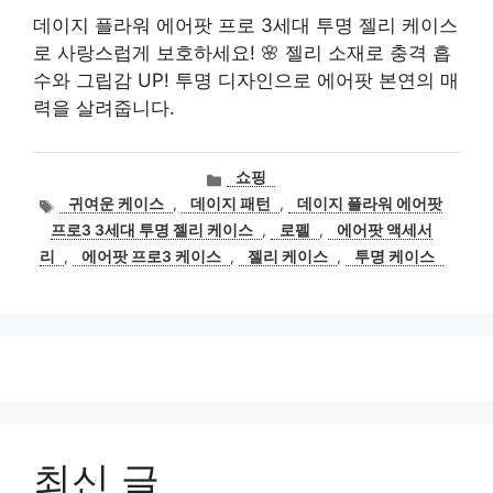
데이지 플라워 에어팟 프로 3세대 투명 젤리 케이스
로 사랑스럽게 보호하세요! 🌸 젤리 소재로 충격 흡
수와 그립감 UP! 투명 디자인으로 에어팟 본연의 매
력을 살려줍니다.
카
쇼핑
테
태
귀여운 케이스
,
데이지 패턴
,
데이지 플라워 에어팟
고
그
프로3 3세대 투명 젤리 케이스
,
로펠
,
에어팟 액세서
리
리
,
에어팟 프로3 케이스
,
젤리 케이스
,
투명 케이스
최신 글