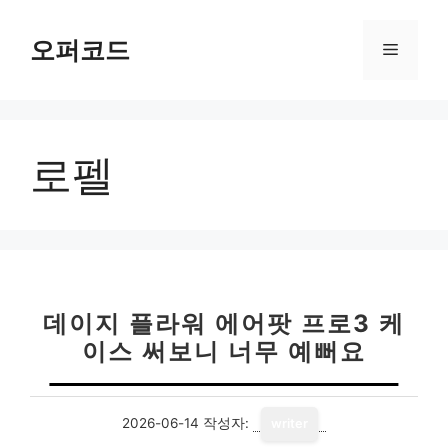
컨
텐
오퍼코드
메
츠
로
뉴
건
너
로펠
뛰
기
데이지 플라워 에어팟 프로3 케
이스 써보니 너무 예뻐요
2026-06-14
작성자:
writer