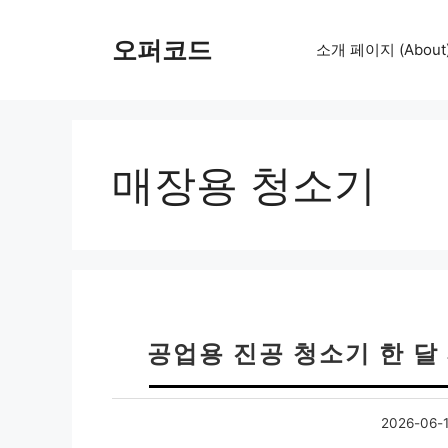
컨
텐
오퍼코드
소개 페이지 (About
츠
로
건
너
뛰
매장용 청소기
기
공업용 진공 청소기 한 달
2026-06-