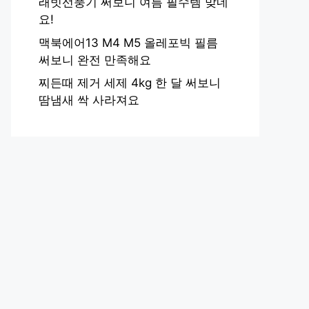
래빗선풍기 써보니 여름 필수템 맞네
요!
맥북에어13 M4 M5 올레포빅 필름
써보니 완전 만족해요
찌든때 제거 세제 4kg 한 달 써보니
땀냄새 싹 사라져요