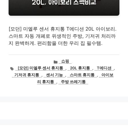
[모던] 미엘루 센서 휴지통 T에디션 20L 아이보리.
스마트 자동 개폐로 위생적인 주방, 기저귀 처리까
지 완벽하게. 편리함을 더한 우리 집 필수템.
카
쇼핑
테
태
[모던] 미엘루 센서 휴지통
,
20L 휴지통
,
T에디션
,
고
그
기저귀 휴지통
,
센서 기능
,
스마트 휴지통
,
아이보
리
리 휴지통
,
주방 쓰레기통