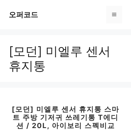
컨
텐
오퍼코드
메
츠
로
뉴
건
너
[모던] 미엘루 센서
뛰
기
휴지통
[모던] 미엘루 센서 휴지통 스마
트 주방 기저귀 쓰레기통 T에디
션 / 20L, 아이보리 스펙비교