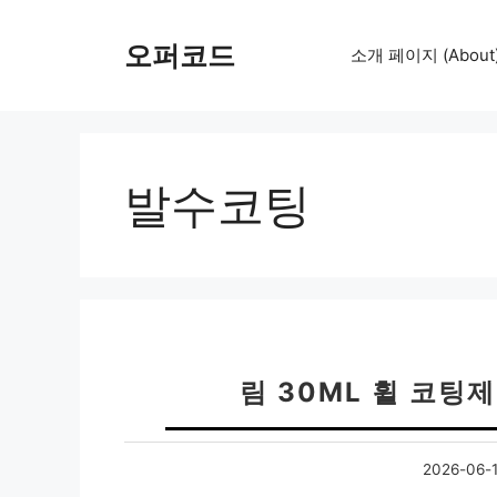
컨
텐
오퍼코드
소개 페이지 (About
츠
로
건
너
뛰
발수코팅
기
림 30ML 휠 코팅
2026-06-