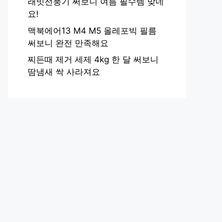
래빗선풍기 써보니 여름 필수템 맞네
요!
맥북에어13 M4 M5 올레포빅 필름
써보니 완전 만족해요
찌든때 제거 세제 4kg 한 달 써보니
땀냄새 싹 사라져요