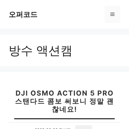
컨
텐
오퍼코드
메
츠
로
뉴
건
너
방수 액션캠
뛰
기
DJI OSMO ACTION 5 PRO
스탠다드 콤보 써보니 정말 괜
찮네요!