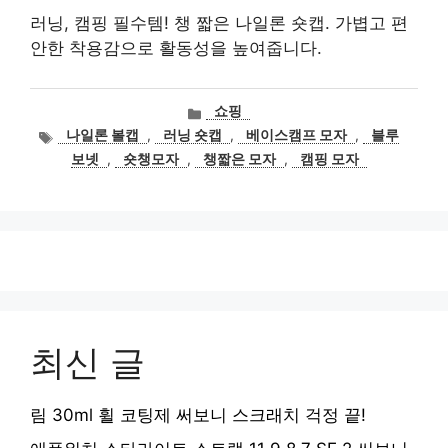
러닝, 캠핑 필수템! 챙 짧은 나일론 숏캡. 가볍고 편
안한 착용감으로 활동성을 높여줍니다.
카
쇼핑
테
태
나일론 볼캡
,
러닝 숏캡
,
베이스캠프 모자
,
블루
고
그
보넷
,
숏챙모자
,
챙짧은 모자
,
캠핑 모자
리
최신 글
림 30ml 휠 코팅제 써보니 스크래치 걱정 끝!