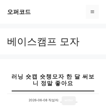
컨
텐
오퍼코드
메
츠
로
뉴
건
너
베이스캠프 모자
뛰
기
러닝 숏캡 숏챙모자 한 달 써보
니 정말 좋아요
2026-06-08
작성자:
writer