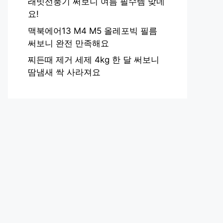
래빗선풍기 써보니 여름 필수템 맞네
요!
맥북에어13 M4 M5 올레포빅 필름
써보니 완전 만족해요
찌든때 제거 세제 4kg 한 달 써보니
땀냄새 싹 사라져요