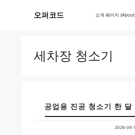
컨
텐
오퍼코드
소개 페이지 (About
츠
로
건
너
뛰
세차장 청소기
기
공업용 진공 청소기 한 달
2026-06-