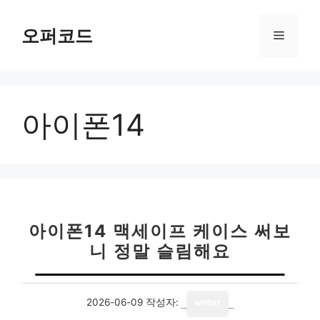
컨
텐
오퍼코드
메
츠
로
뉴
건
너
아이폰14
뛰
기
아이폰14 맥세이프 케이스 써보
니 정말 슬림해요
2026-06-09
작성자:
writer