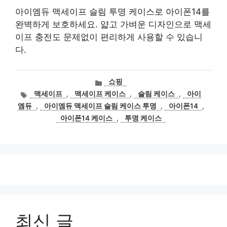
아이엠듀 맥세이프 슬림 투명 케이스로 아이폰14를
완벽하게 보호하세요. 얇고 가벼운 디자인으로 맥세
이프 충전도 문제없이 편리하게 사용할 수 있습니
다.
카
쇼핑
테
태
맥세이프
,
맥세이프 케이스
,
슬림 케이스
,
아이
고
그
엠듀
,
아이엠듀 맥세이프 슬림 케이스 투명
,
아이폰14
,
리
아이폰14 케이스
,
투명 케이스
최신 글