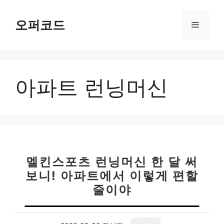
컨
텐
오퍼코드
메
츠
로
뉴
건
너
아파트 런닝머신
뛰
기
멜킨스포츠 런닝머신 한 달 써
보니! 아파트에서 이렇게 편할
줄이야