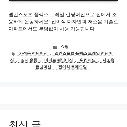
멜킨스포츠 플렉스 트레일 런닝머신으로 집에서 조
용하게 운동하세요! 접이식 디자인과 저소음 기술로
아파트에서도 부담없이 사용 가능합니다.
카
쇼핑
테
태
가정용 런닝머신
,
멜킨스포츠 플렉스 트레일 런닝머
고
그
신
,
실내 운동
,
아파트 런닝머신
,
워킹패드
,
저소음
리
런닝머신
,
접이식 트레드밀
최신 글