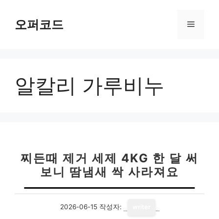
컨
텐
오퍼코드
메
츠
로
뉴
건
너
알칼리 가루비누
뛰
기
찌든때 제거 세제 4KG 한 달 써
보니 땀냄새 싹 사라져요
2026-06-15
작성자:
writer