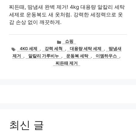
찌든때, 땀냄새 완벽 제거! 4kg 대용량 알칼리 세탁
세제로 운동복도 새 옷처럼. 강력한 세정력으로 옷
감 손상 없이 깨끗하게.
카
쇼핑
테
태
4KG 세제
,
강력 세척
,
대용량 세탁 세제
,
땀냄새
고
그
제거
,
알칼리 가루비누
,
운동복 세탁
,
이엠하우스
,
리
찌든때 제거
최신 글