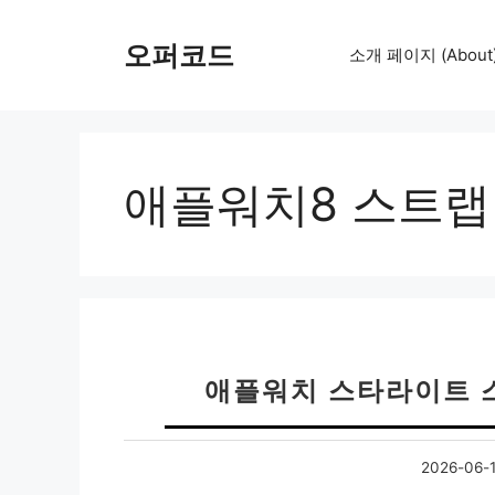
컨
텐
오퍼코드
소개 페이지 (About
츠
로
건
너
뛰
애플워치8 스트랩
기
애플워치 스타라이트 스트랩
2026-06-