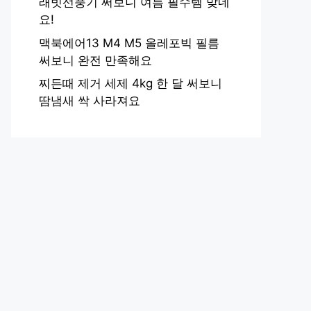
래빗선풍기 써보니 여름 필수템 맞네
요!
맥북에어13 M4 M5 올레포빅 필름
써보니 완전 만족해요
찌든때 제거 세제 4kg 한 달 써보니
땀냄새 싹 사라져요