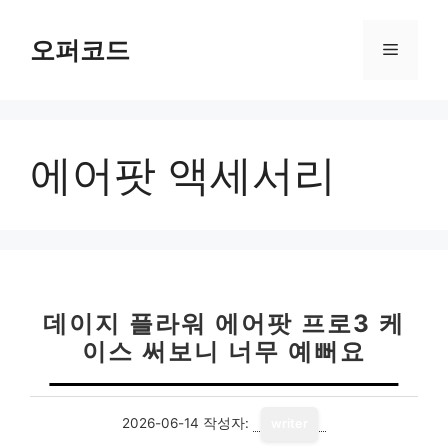
컨
텐
오퍼코드
메
츠
로
뉴
건
너
에어팟 액세서리
뛰
기
데이지 플라워 에어팟 프로3 케
이스 써보니 너무 예뻐요
2026-06-14
작성자:
writer