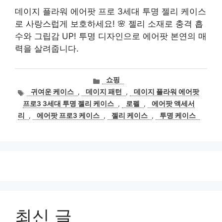
데이지 플라워 에어팟 프로 3세대 투명 젤리 케이스
로 사랑스럽게 보호하세요! 🌸 젤리 소재로 충격 흡
수와 그립감 UP! 투명 디자인으로 에어팟 본연의 매
력을 살려줍니다.
카
쇼핑
테
태
귀여운 케이스
,
데이지 패턴
,
데이지 플라워 에어팟
고
그
프로3 3세대 투명 젤리 케이스
,
로펠
,
에어팟 액세서
리
리
,
에어팟 프로3 케이스
,
젤리 케이스
,
투명 케이스
최신 글