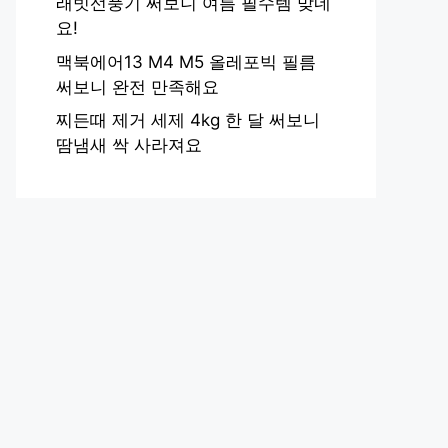
래빗선풍기 써보니 여름 필수템 맞네
요!
맥북에어13 M4 M5 올레포빅 필름
써보니 완전 만족해요
찌든때 제거 세제 4kg 한 달 써보니
땀냄새 싹 사라져요