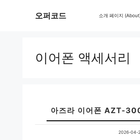
컨
텐
오퍼코드
소개 페이지 (About
츠
로
건
너
뛰
이어폰 액세서리
기
아즈라 이어폰 AZT-3
2026-04-