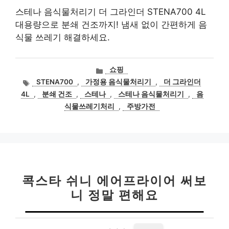
스테나 음식물처리기 더 그라인더 STENA700 4L
대용량으로 분쇄 건조까지! 냄새 없이 간편하게 음
식물 쓰레기 해결하세요.
카
쇼핑
테
태
STENA700
,
가정용 음식물처리기
,
더 그라인더
고
그
4L
,
분쇄 건조
,
스테나
,
스테나 음식물처리기
,
음
리
식물쓰레기처리
,
주방가전
콕스타 쉬니 에어프라이어 써보
니 정말 편해요