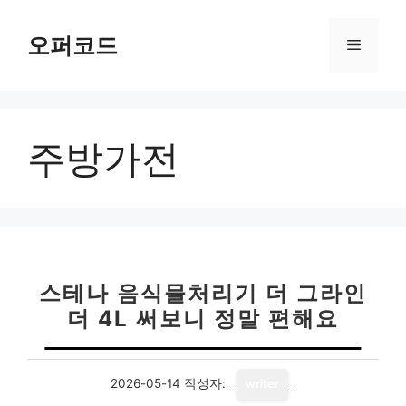
컨
텐
오퍼코드
메
츠
로
뉴
건
너
주방가전
뛰
기
스테나 음식물처리기 더 그라인
더 4L 써보니 정말 편해요
2026-05-14
작성자:
writer