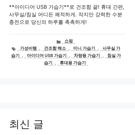
**아이디어 USB 가습기**로 건조함 끝! 휴대 간편,
사무실/침실 어디든 쾌적하게. 작지만 강력한 수분
충전으로 당신의 하루를 촉촉하게!
카
쇼핑
테
태
가성비템
,
건조함 해소
,
미니 가습기
,
사무실 가
고
그
습기
,
아이디어 USB 가습기
,
차량용 가습기
,
침실 가
리
습기
,
휴대용 가습기
최신 글