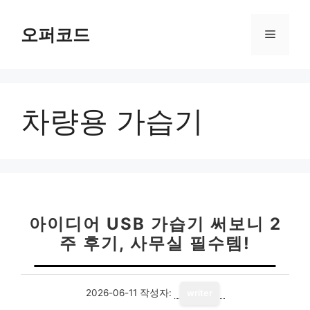
컨
텐
오퍼코드
메
츠
로
뉴
건
너
차량용 가습기
뛰
기
아이디어 USB 가습기 써보니 2
주 후기, 사무실 필수템!
2026-06-11
작성자:
writer