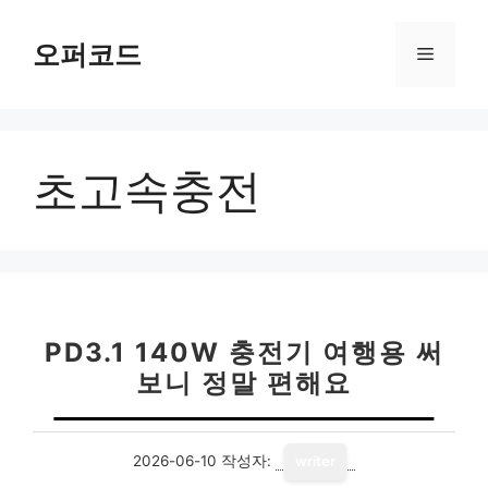
컨
텐
오퍼코드
메
츠
로
뉴
건
너
초고속충전
뛰
기
PD3.1 140W 충전기 여행용 써
보니 정말 편해요
2026-06-10
작성자:
writer