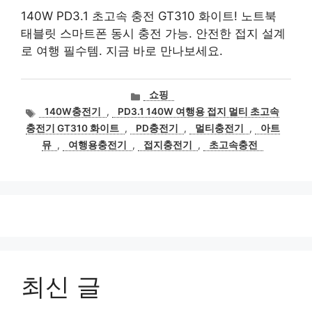
140W PD3.1 초고속 충전 GT310 화이트! 노트북
태블릿 스마트폰 동시 충전 가능. 안전한 접지 설계
로 여행 필수템. 지금 바로 만나보세요.
카
쇼핑
테
태
140W충전기
,
PD3.1 140W 여행용 접지 멀티 초고속
고
그
충전기 GT310 화이트
,
PD충전기
,
멀티충전기
,
아트
리
뮤
,
여행용충전기
,
접지충전기
,
초고속충전
최신 글