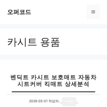
컨
텐
오퍼코드
메
츠
로
뉴
건
너
카시트 용품
뛰
기
벤딕트 카시트 보호매트 자동차
시트커버 킥매트 상세분석
2026-05-01
작성자:
writer