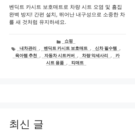
벤딕트 카시트 보호매트로 차량 시트 오염 및 흠집
완벽 방지! 간편 설치, 뛰어난 내구성으로 소중한 차
를 새 것처럼 유지하세요.
카
쇼핑
테
태
내차관리
,
벤딕트 카시트 보호매트
,
신차 필수템
,
고
그
육아템 추천
,
자동차 시트커버
,
차량 악세사리
,
카
리
시트 용품
,
킥매트
최신 글