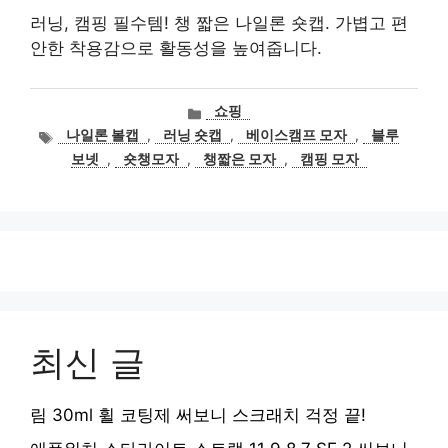
러닝, 캠핑 필수템! 챙 짧은 나일론 숏캡. 가볍고 편
안한 착용감으로 활동성을 높여줍니다.
카
쇼핑
테
태
나일론 볼캡
,
러닝 숏캡
,
베이스캠프 모자
,
블루
고
그
보넷
,
숏챙모자
,
챙짧은 모자
,
캠핑 모자
리
최신 글
림 30ml 휠 코팅제 써보니 스크래치 걱정 끝!