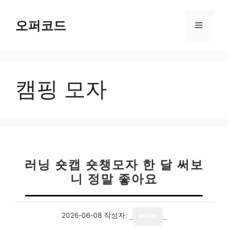
컨
텐
오퍼코드
메
츠
로
뉴
건
너
캠핑 모자
뛰
기
러닝 숏캡 숏챙모자 한 달 써보
니 정말 좋아요
2026-06-08
작성자:
writer