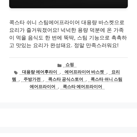
콕스타 쉬니 스팀에어프라이어 대용량 바스켓으로
요리가 즐거워졌어요! 넉넉한 용량 덕분에 온 가족
이 먹을 음식도 한 번에 뚝딱, 스팀 기능으로 촉촉하
고 맛있는 요리가 완성돼요. 정말 만족스러워요!
카
쇼핑
테
태
대용량 에어후라이
,
에어프라이어 바스켓
,
요리
고
그
템
,
주방가전
,
콕스타 공식스토어
,
콕스타 쉬니 스팀
리
에어프라이어
,
콕스타 에어프라이어