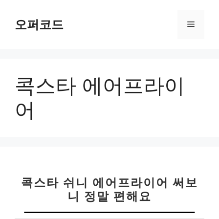
컨
텐
오퍼코드
메
츠
로
뉴
건
너
콕스타 에어프라이
뛰
기
어
콕스타 쉬니 에어프라이어 써보
니 정말 편해요