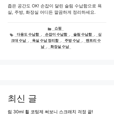
좁은 공간도 OK! 손잡이 달린 슬림 수납함으로 욕
실, 주방, 화장실 어디든 깔끔하게 정리하세요.
카
쇼핑
테
태
다용도 수납함
,
손잡이 수납함
,
슬림 수납함
,
싱
고
그
크대 수납
,
욕실 수납 정리함
,
주방 수납
,
팬트리 수
리
납
,
화장실 수납
최신 글
림 30ml 휠 코팅제 써보니 스크래치 걱정 끝!