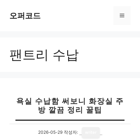
컨
텐
오퍼코드
메
츠
로
뉴
건
너
팬트리 수납
뛰
기
욕실 수납함 써보니 화장실 주
방 깔끔 정리 꿀팁
2026-05-29
작성자:
writer