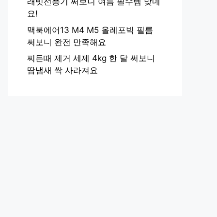
래빗선풍기 써보니 여름 필수템 맞네
요!
맥북에어13 M4 M5 올레포빅 필름
써보니 완전 만족해요
찌든때 제거 세제 4kg 한 달 써보니
땀냄새 싹 사라져요