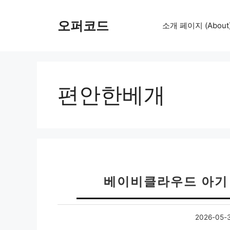
컨
텐
오퍼코드
소개 페이지 (About
츠
로
건
너
뛰
편안한베개
기
베이비클라우드 아기
2026-05-