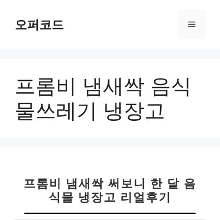
컨
텐
오퍼코드
메
츠
로
뉴
건
너
프롬비 냄새싹 음식
뛰
기
물쓰레기 냉장고
프롬비 냄새싹 써보니 한 달 음
식물 냉장고 리얼후기