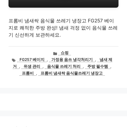
프롬비 냄새싹 음식물 쓰레기 냉장고 FG257 베이
지로 쾌적한 주방 완성! 냄새 걱정 없이 음식물 쓰레
기 신선하게 보관하세요.
카
쇼핑
테
태
FG257 베이지
,
가정용 음쓰 냉각처리기
,
냄새 제
고
그
거
,
위생 관리
,
음식물 쓰레기 처리
,
주방 필수템
,
리
프롬비
,
프롬비 냄새싹 음식물쓰레기 냉장고