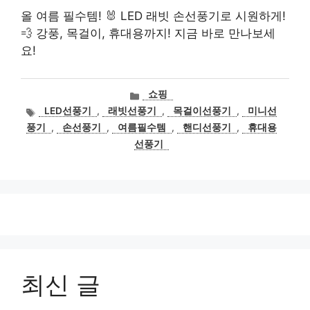
올 여름 필수템! 🐰 LED 래빗 손선풍기로 시원하게!
💨 강풍, 목걸이, 휴대용까지! 지금 바로 만나보세
요!
카
쇼핑
테
태
LED선풍기
,
래빗선풍기
,
목걸이선풍기
,
미니선
고
그
풍기
,
손선풍기
,
여름필수템
,
핸디선풍기
,
휴대용
리
선풍기
최신 글