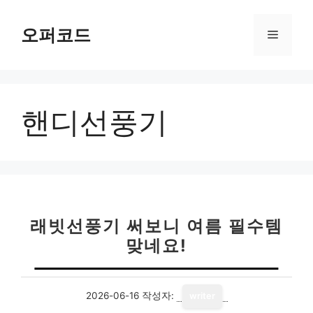
컨
텐
오퍼코드
메
츠
로
뉴
건
너
핸디선풍기
뛰
기
래빗선풍기 써보니 여름 필수템
맞네요!
2026-06-16
작성자:
writer