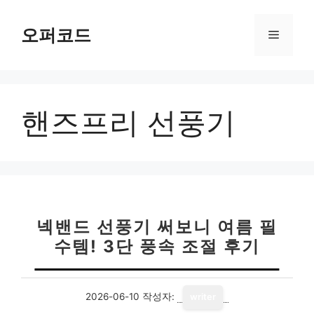
컨
텐
오퍼코드
메
츠
로
뉴
건
너
핸즈프리 선풍기
뛰
기
넥밴드 선풍기 써보니 여름 필
수템! 3단 풍속 조절 후기
2026-06-10
작성자:
writer