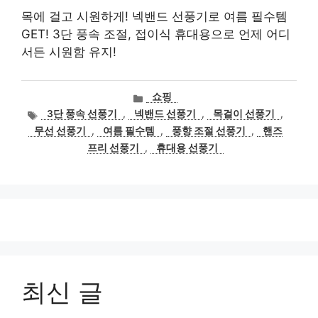
목에 걸고 시원하게! 넥밴드 선풍기로 여름 필수템
GET! 3단 풍속 조절, 접이식 휴대용으로 언제 어디
서든 시원함 유지!
카
쇼핑
테
태
3단 풍속 선풍기
,
넥밴드 선풍기
,
목걸이 선풍기
,
고
그
무선 선풍기
,
여름 필수템
,
풍향 조절 선풍기
,
핸즈
리
프리 선풍기
,
휴대용 선풍기
최신 글