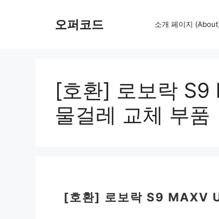
컨
텐
오퍼코드
소개 페이지 (About
츠
로
건
너
뛰
[호환] 로보락 S9 
기
물걸레 교체 부품
[호환] 로보락 S9 MAXV