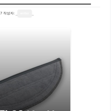
17
작성자:
writer