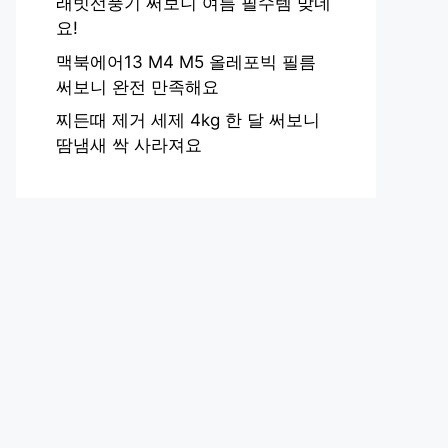
래빗선풍기 써보니 여름 필수템 맞네
요!
맥북에어13 M4 M5 올레포빅 필름
써보니 완전 만족해요
찌든때 제거 세제 4kg 한 달 써보니
땀냄새 싹 사라져요