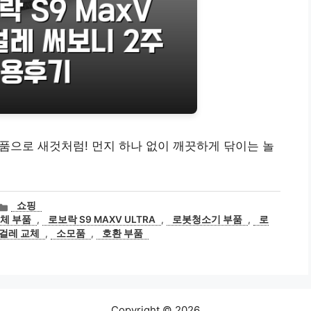
 소모품으로 새것처럼! 먼지 하나 없이 깨끗하게 닦이는 놀
카
쇼핑
테
교체 부품
,
로보락 S9 MAXV ULTRA
,
로봇청소기 부품
,
로
고
걸레 교체
,
소모품
,
호환 부품
리
Copyright © 2026