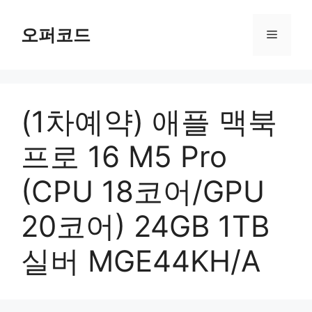
컨
텐
오퍼코드
메
츠
로
뉴
건
너
(1차예약) 애플 맥북
뛰
기
프로 16 M5 Pro
(CPU 18코어/GPU
20코어) 24GB 1TB
실버 MGE44KH/A