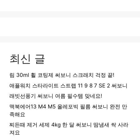
최신 글
림 30ml 휠 코팅제 써보니 스크래치 걱정 끝!
애플워치 스타라이트 스트랩 11 9 8 7 SE 2 써보니
래빗선풍기 써보니 여름 필수템 맞네요!
맥북에어13 M4 M5 올레포빅 필름 써보니 완전 만
족해요
찌든때 제거 세제 4kg 한 달 써보니 땀냄새 싹 사라
져요