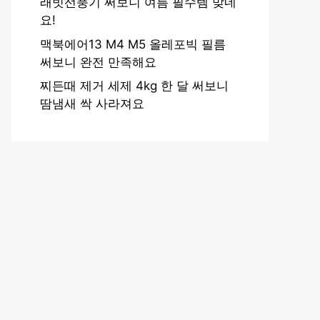
래빗선풍기 써보니 여름 필수템 맞네
요!
맥북에어13 M4 M5 올레포빅 필름
써보니 완전 만족해요
찌든때 제거 세제 4kg 한 달 써보니
땀냄새 싹 사라져요