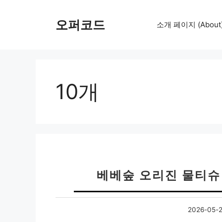
컨
텐
오퍼코드
소개 페이지 (About
츠
로
건
너
뛰
10개
기
베베숲 오리진 물티슈
2026-05-