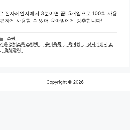
 전자레인지에서 3분이면 끝! 5개입으로 100회 사용
간편하게 사용할 수 있어 육아맘에게 강추합니다!
카
쇼핑
테
라운 젖병소독 스팀백
,
유아용품
,
육아템
,
전자레인지 소
고
,
젖병관리
리
Copyright © 2026