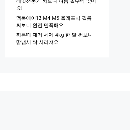
래빗선풍기 써보니 여름 필수템 맞네
요!
맥북에어13 M4 M5 올레포빅 필름
써보니 완전 만족해요
찌든때 제거 세제 4kg 한 달 써보니
땀냄새 싹 사라져요