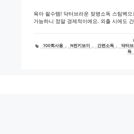
육아 필수템! 닥터브라운 젖병소독 스팀백으로
가능하니 정말 경제적이에요. 외출 시에도 
태
100회사용
,
N펀키보이
,
간편소독
,
닥터브
그
독