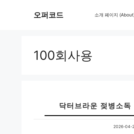
컨
텐
오퍼코드
소개 페이지 (About
츠
로
건
너
뛰
100회사용
기
닥터브라운 젖병소독 
2026-04-